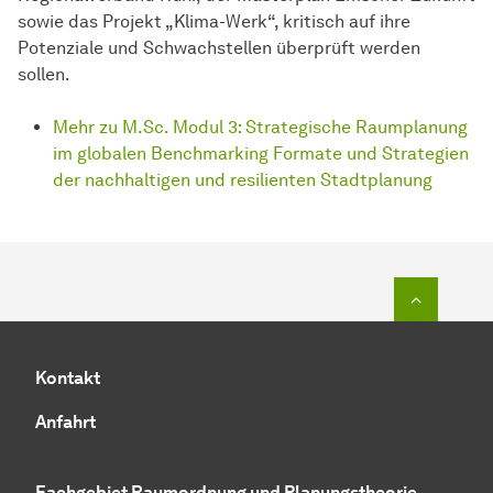
sowie das Projekt „Klima-Werk“, kritisch auf ihre
Potenziale und Schwachstellen überprüft werden
sollen.
Mehr zu M.Sc. Modul 3: Strategische Raumplanung
im globalen Benchmarking Formate und Strategien
der nachhaltigen und resilienten Stadtplanung
Zum Seit
Kontakt
Anfahrt
Fachgebiet Raumordnung und Planungstheorie