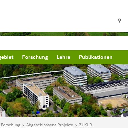
ebiet
Forschung
Lehre
Publikationen
ind hier:
artseite
Forschung
Abgeschlossene Projekte
ZUKUR