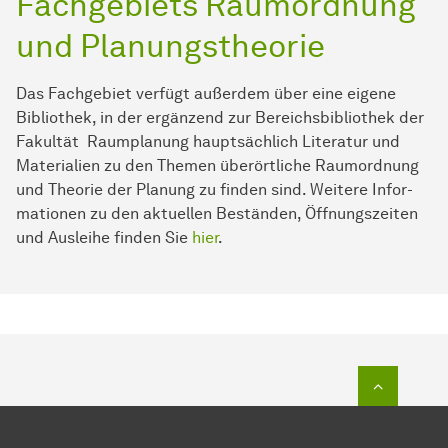
Fachgebiets Raumordnung
und Planungstheorie
Das Fach­ge­biet verfügt au­ßer­dem über eine eigene
Bibliothek, in der er­gän­zend zur Bereichsbibliothek der
Fa­kul­tät Raum­pla­nung haupt­säch­lich Literatur und
Ma­te­ri­alien zu den The­men überörtliche Raumordnung
und The­o­rie der Planung zu finden sind. Weitere In­for­
ma­tio­nen zu den aktuellen Beständen, Öff­nungs­zei­ten
und Ausleihe finden Sie
hier
.
Zum Seit