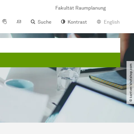
Fakultät Raumplanung
Suche
Kontrast
English
© kantver​/​shotshop.com