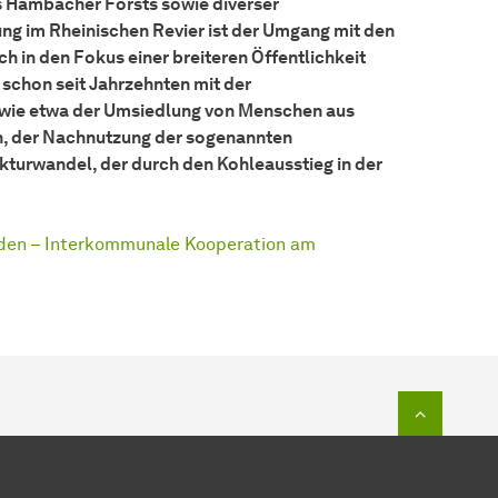
 Hambacher Forsts sowie diverser
g im Rheinischen Revier ist der Umgang mit den
in den Fokus einer breiteren Öffentlichkeit
schon seit Jahrzehnten mit der
 wie etwa der Umsiedlung von Menschen aus
, der Nachnutzung der sogenannten
turwandel, der durch den Kohleausstieg in der
inden – Interkommunale Kooperation am
Zum Seit