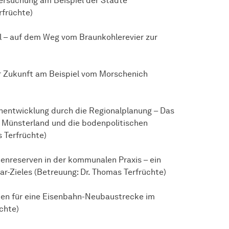
rsuchung am Beispiel der Städte
rfrüchte)
l – auf dem Weg vom Braunkohlerevier zur
r Zukunft am Beispiel vom Morschenich
enentwicklung durch die Regionalplanung – Das
 Münsterland und die bodenpolitischen
 Terfrüchte)
nreserven in der kommunalen Praxis – ein
r-Zieles (Betreuung: Dr. Thomas Terfrüchte)
en für eine Eisenbahn-Neubaustrecke im
chte)