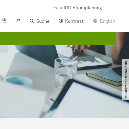
Fakultät Raumplanung
Suche
Kontrast
English
© kantver​/​shotshop.com