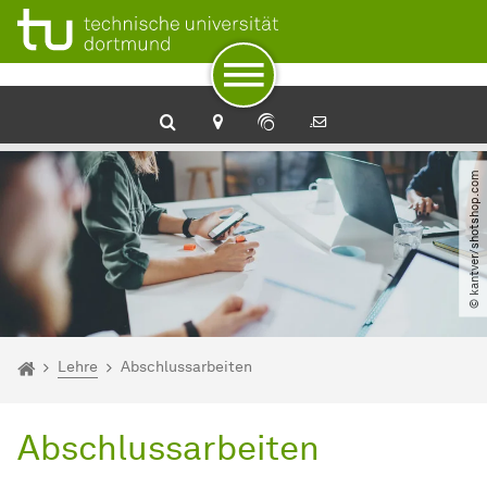
Zum Navigationspfad
Unterseiten von „Lehre“
Zur Navigation
Zum Schnellzugriff
Zum Fuß der Seite mit weiteren Services
Zum Inhalt
Zur Startseite
© kantver​/​shotshop.com
Sie sind hier:
Startseite
Lehre
Abschlussarbeiten
Abschlussarbeiten