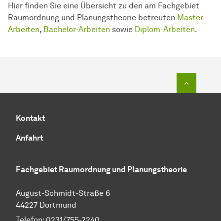
Hier finden Sie eine Übersicht zu den am Fachgebiet
Raumordnung und Planungstheorie betreuten
Master-
Arbeiten
,
Bachelor-Arbeiten
sowie
Diplom-Arbeiten
.
Zum Seit
Kontakt
Anfahrt
Fachgebiet Raumordnung und Planungstheorie
August-Schmidt-Straße 6
44227 Dortmund
Telefon: 0231/755-2240