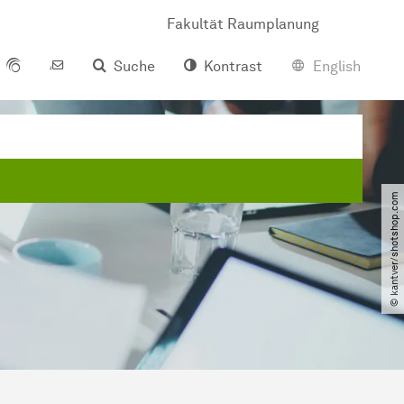
Fakultät Raumplanung
Suche
Kontrast
English
© kantver​/​shotshop.com