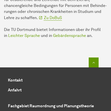
chancengleiche Bedingungen für Personen mit Be­hin­de­
run­gen oder chronischen Krankheiten in Studium und
Lehre zu schaffen.
Zu DoBuS
Die TU Dort­mund bietet In­for­ma­ti­onen über ihr Profil
in
Leichter Sprache
und in
Gebärdensprache
an.
Zum Seit
Kontakt
Anfahrt
Fachgebiet Raumordnung und Planungstheorie