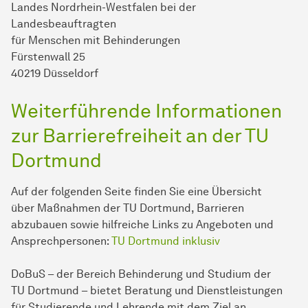
Landes Nordrhein-Westfalen bei der
Landesbeauftragten
für Men­schen mit Be­hin­de­run­gen
Fürstenwall 25
40219 Düsseldorf
Weiterführende In­for­ma­ti­onen
zur Barrierefreiheit an der TU
Dort­mund
Auf der folgenden Seite finden Sie eine Übersicht
über Maß­nahmen der TU Dort­mund, Barrieren
abzubauen sowie hilfreiche Links zu An­ge­boten und
Ansprechpersonen:
TU Dort­mund inklusiv
DoBuS – der Bereich Be­hin­derung und Studium der
TU Dort­mund – bietet Beratung und Dienstleistungen
für Stu­die­ren­de und Lehrende mit dem Ziel an,