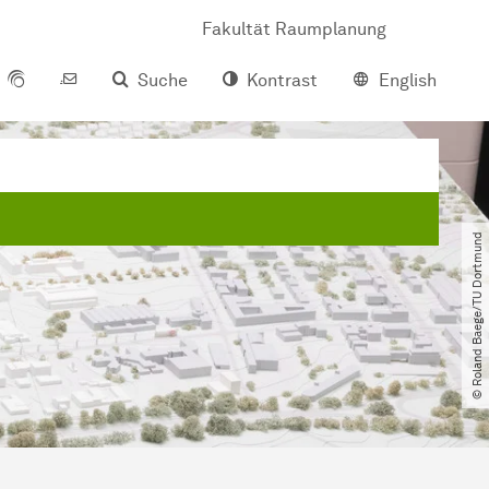
Fakultät Raumplanung
Suche
Kontrast
English
© Roland Baege​/​TU Dortmund