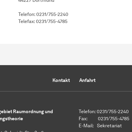
44227 Dortmund
Telefon: 0231/755-2240
Telefax: 0231/755-4785
Kontakt
Anfahrt
gebiet Raumordnung und
Telefon: 0231/755-2240
ngstheorie
Fax: 0231/755-4785
E-Mail:
Sekretariat